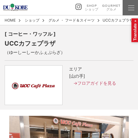
SHOP
GOURMET
ショップ
グルメ
HOME
ショップ
グルメ
・
フード＆スイーツ
UCCカフェプラザ
Translate »
[ コーヒー・ワッフル ]
UCCカフェプラザ
（ゆーしーしーかふぇぷらざ）
エリア
[山の手]
→フロアガイドを見る