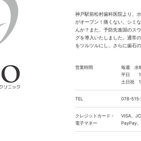
神戸駅前松村歯科医院より、
がオープン！痛くない、シミ
んか？また、予防先進国のス
グを導入いたしました。通常
をツルツルにし、さらに歯石の
営業時間
毎週 水
平日 10
土日祝 1
TEL
078-515
クレジットカード・
VISA、JC
電子マネー
PayPay、